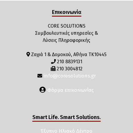
Επικοινωνία
CORE SOLUTIONS
Συμβουλευτικές υπηρεσίες &
Λύσεις Πληροφορικής
Ζαχιά 1 & Δομοκού, Αθήνα ΤΚ10445
210 8839131
210 3004812
info@coresolutions.gr
Φόρμα επικοινωνίας
Smart Life. Smart Solutions.
Έξυπνο Ηλιακό Δέντρο