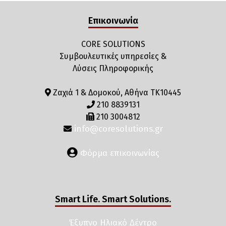
Επικοινωνία
CORE SOLUTIONS
Συμβουλευτικές υπηρεσίες &
Λύσεις Πληροφορικής
Ζαχιά 1 & Δομοκού, Αθήνα ΤΚ10445
210 8839131
210 3004812
info@coresolutions.gr
Φόρμα επικοινωνίας
Smart Life. Smart Solutions.
Έξυπνο Ηλιακό Δέντρο