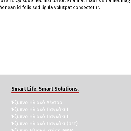
drerit. Quisque nec nisi tortor. Etiam at mauris sit amet mag
. Aenean id felis sed ligula volutpat consectetur.
Smart Life. Smart Solutions.
Έξυπνο Ηλιακό Δέντρο
Έξυπνο Ηλιακό Παγκάκι I
Έξυπνο Ηλιακό Παγκάκι II
Έξυπνο Ηλιακό Παγκάκι (σετ)
Έξυπνη Ηλιακή Στάση ΜΜΜ