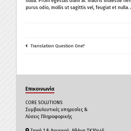
nulla. Proin egestas diam ac mauris molestie hen
purus odio, mollis ut sagittis vel, feugiat et nulla
Translation Question One?
Επικοινωνία
CORE SOLUTIONS
Συμβουλευτικές υπηρεσίες &
Λύσεις Πληροφορικής
Ζαχιά 1 & Δομοκού, Αθήνα ΤΚ10445