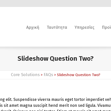
Αρχική
Ταυτότητα
Υπηρεσίες
Προϊ
Slideshow Question Two?
Core Solutions
FAQs
>
>
Slideshow Question Two?
ng elit. Suspendisse viverra mauris eget tortor imperdiet ve
s sit amet magna suscipit hend merit non sed ligula. Vivamus p