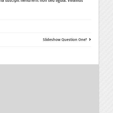
na suscipit hendrerit non sed ligula. Vivamus
Slideshow Question One?