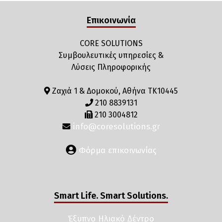
Επικοινωνία
CORE SOLUTIONS
Συμβουλευτικές υπηρεσίες &
Λύσεις Πληροφορικής
Ζαχιά 1 & Δομοκού, Αθήνα ΤΚ10445
210 8839131
210 3004812
info@coresolutions.gr
Φόρμα επικοινωνίας
Smart Life. Smart Solutions.
Έξυπνο Ηλιακό Δέντρο