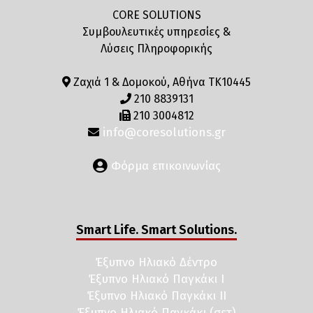
CORE SOLUTIONS
Συμβουλευτικές υπηρεσίες &
Λύσεις Πληροφορικής
Ζαχιά 1 & Δομοκού, Αθήνα ΤΚ10445
210 8839131
210 3004812
info@coresolutions.gr
Φόρμα επικοινωνίας
Smart Life. Smart Solutions.
Έξυπνο Ηλιακό Δέντρο
Έξυπνο Ηλιακό Παγκάκι I
Έξυπνο Ηλιακό Παγκάκι II
Έξυπνο Ηλιακό Παγκάκι (σετ)