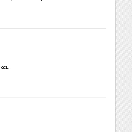
αι...