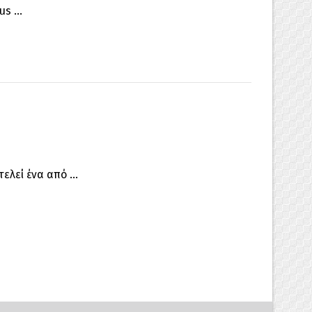
s ...
λεί ένα από ...