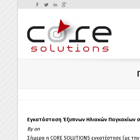
Facebook
Twitter
LinkedIn
Google+
Εγκατάσταση Έξυπνων Ηλιακών Παγκακίων σ
By
on
Σήμερα η CORE SOLUTIONS εγκατέστησε (με την υ