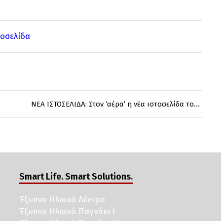
τοσελίδα
ΝΕΑ ΙΣΤΟΣΕΛΙΔΑ: Στον ‘αέρα’ η νέα ιστοσελίδα του Δήμου Νέας Σμύρνης
Smart Life. Smart Solutions.
Έξυπνο Ηλιακό Δέντρο
Έξυπνο Ηλιακό Παγκάκι I